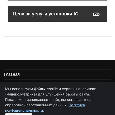
Цена за услуги установки 1С
Главная
Информация
Мы используем файлы cookie и сервисы аналитики
(Яндекс.Метрика) для улучшения работы сайта.
Частные услуги программиста 1С
Продолжая использовать сайт, вы соглашаетесь с
Стоимость услуг по сопровождению 1С
обработкой персональных данных.
Политика
конфиденциальности
.
Обратная связь
Цена за услуги установки 1С