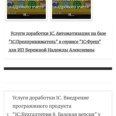
кадрового учета
кадрового учета
и…
и…
Услуги доработки 1С. Автоматизация на базе
"1С:Предприниматель" в сервисе "1С:Фреш"
для ИП Бережной Надежды Алексеевны
Услуги доработки 1С. Внедрение
Навигация
программного продукта
по
“1С:Бухгалтерия 8. Базовая версия” у