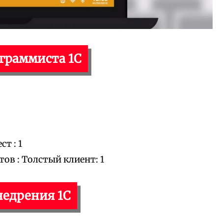
ограммиста 1С
т : 1
в : Толстый клиент: 1
недрения 1С