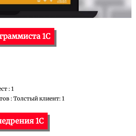
ограммиста 1С
т : 1
в : Толстый клиент: 1
недрения 1С