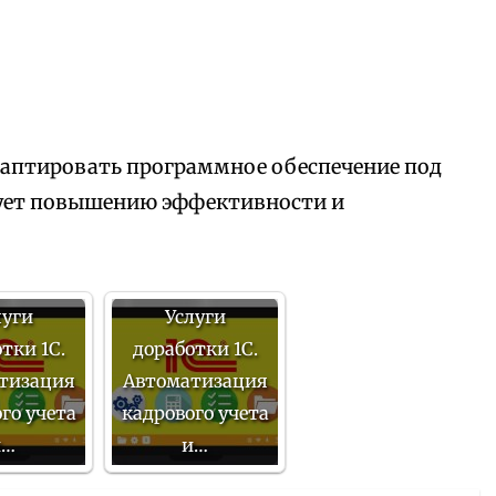
аптировать программное обеспечение под
вует повышению эффективности и
луги
Услуги
тки 1С.
доработки 1С.
тизация
Автоматизация
го учета
кадрового учета
и…
и…