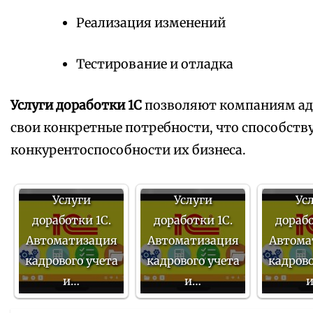
Реализация изменений
Тестирование и отладка
Услуги доработки 1С
позволяют компаниям ад
свои конкретные потребности, что способст
конкурентоспособности их бизнеса.
Услуги
Услуги
Ус
доработки 1С.
доработки 1С.
дорабо
Автоматизация
Автоматизация
Автома
кадрового учета
кадрового учета
кадрово
и…
и…