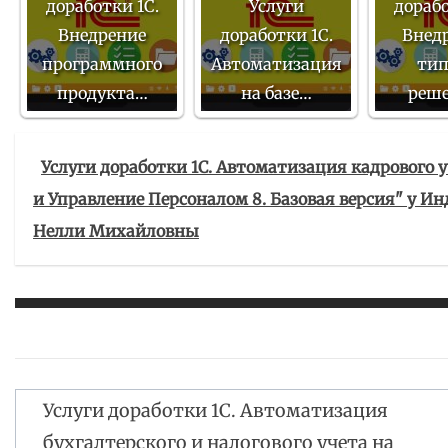
доработки 1С.
Услуги
дорабо
Внедрение
доработки 1С.
Внед
программного
Автоматизация
тип
продукта…
на базе…
реш
Услуги доработки 1С. Автоматизация кадрового у
и Управление Персоналом 8. Базовая версия" у 
Нелли Михайловны
Услуги доработки 1С. Автоматизация
Навигация
бухгалтерского и налогового учета на