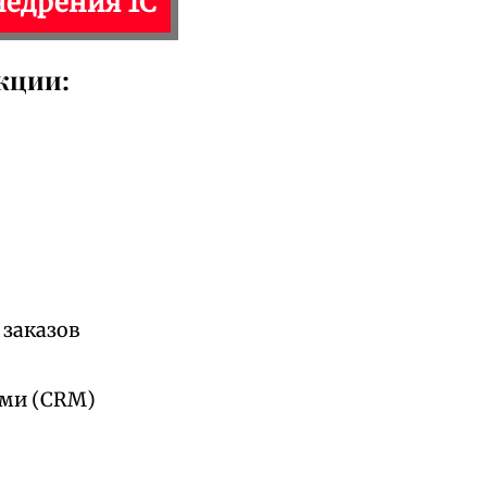
недрения 1С
кции:
 заказов
ами (CRM)