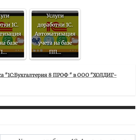
луги
Услуги
тки 1С.
доработки 1С.
тизация
Автоматизация
на базе
учета на базе
П…
ПП…
иса "1С:Бухгалтерия 8 ПРОФ " в ООО "ХОЛДИГ-