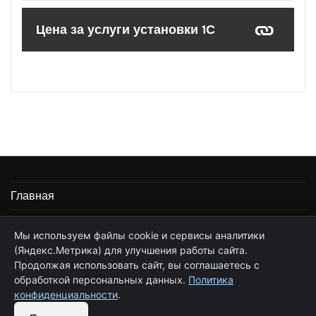
Цена за услуги установки 1С
Главная
Информация
Мы используем файлы cookie и сервисы аналитики
(Яндекс.Метрика) для улучшения работы сайта.
Частные услуги программиста 1С
Продолжая использовать сайт, вы соглашаетесь с
Стоимость услуг по сопровождению 1С
обработкой персональных данных.
Политика
конфиденциальности
.
Обратная связь
Цена за услуги установки 1С