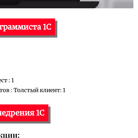
ограммиста 1С
т : 1
в : Толстый клиент: 1
недрения 1С
кции: