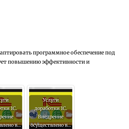
аптировать программное обеспечение под
вует повышению эффективности и
луги
Услуги
тки 1С.
доработки 1С.
рение
Внедрение
влено в…
осуществлено в…