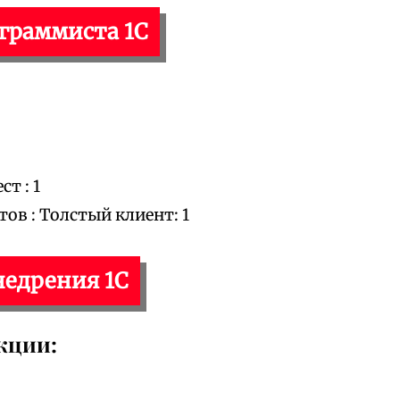
ограммиста 1С
т : 1
в : Толстый клиент: 1
недрения 1С
кции: