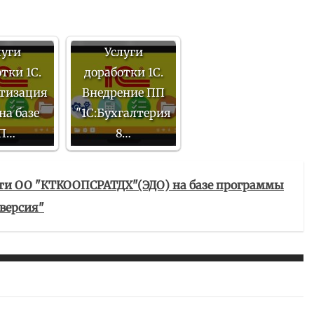
луги
Услуги
тки 1С.
доработки 1С.
тизация
Внедрение ПП
на базе
"1С:Бухгалтерия
П…
8…
сти ОО "КТКООПСРАТДХ"(ЭДО) на базе программы
 версия"