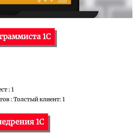
ограммиста 1С
т : 1
в : Толстый клиент: 1
недрения 1С