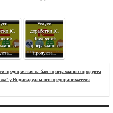
луги
Услуги
тки 1С.
доработки 1С.
рение
Внедрение
аммного
программного
укта…
продукта…
сти предприятия на базе программного продукта
тавка" у Индивидуального предпринимателя