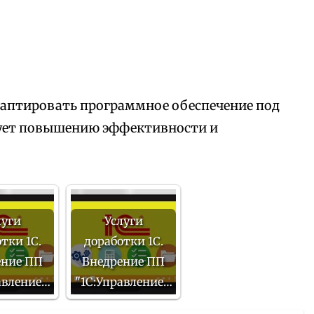
аптировать программное обеспечение под
вует повышению эффективности и
луги
Услуги
тки 1С.
доработки 1С.
ение ПП
Внедрение ПП
авление…
"1С:Управление…