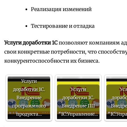
Реализация изменений
Тестирование и отладка
Услуги доработки 1С
позволяют компаниям ад
свои конкретные потребности, что способст
конкурентоспособности их бизнеса.
Услуги
доработки 1С.
Услуги
Ус
Внедрение
доработки 1С.
дорабо
программного
Внедрение ПП
Внедр
продукта…
"1С:Управление…
"1С:Упр