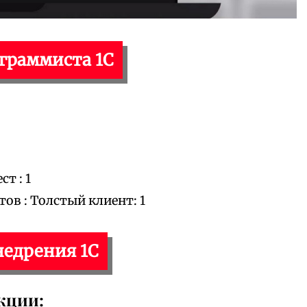
ограммиста 1С
т : 1
в : Толстый клиент: 1
недрения 1С
кции: