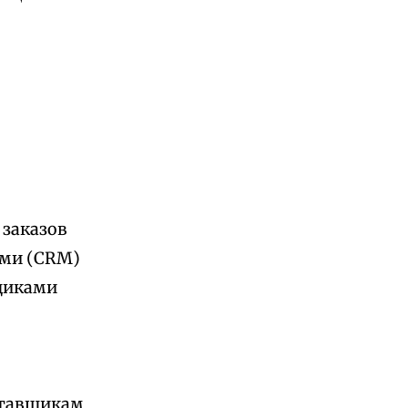
 заказов
ами (CRM)
щиками
ставщикам