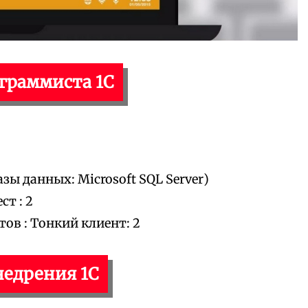
ограммиста 1С
зы данных: Microsoft SQL Server)
т : 2
в : Тонкий клиент: 2
недрения 1С