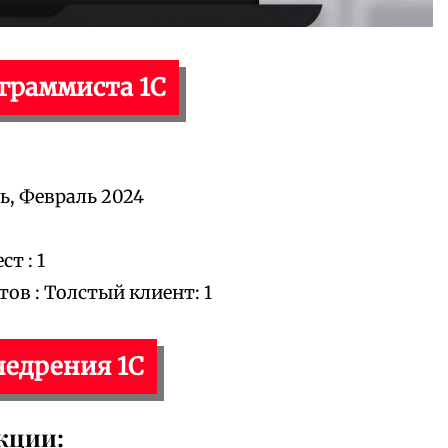
ограммиста 1С
ь, Февраль 2024
т : 1
в : Толстый клиент: 1
недрения 1С
кции: