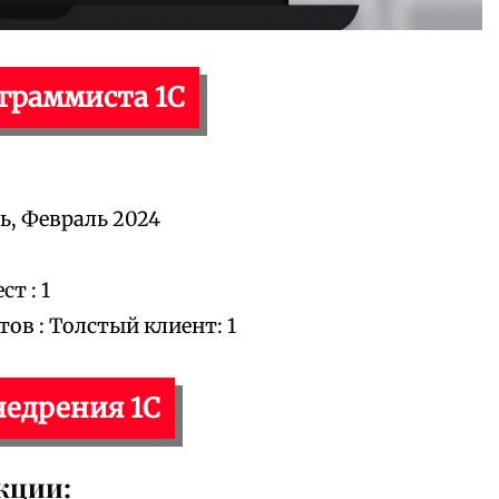
ограммиста 1С
ь, Февраль 2024
т : 1
в : Толстый клиент: 1
недрения 1С
кции: