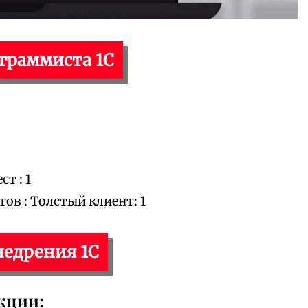
ограммиста 1С
т : 1
в : Толстый клиент: 1
недрения 1С
кции: