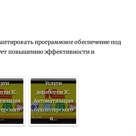
аптировать программное обеспечение под
вует повышению эффективности и
луги
Услуги
тки 1С.
доработки 1С.
тизация
Автоматизация
терского
бухгалтерского
и…
и…