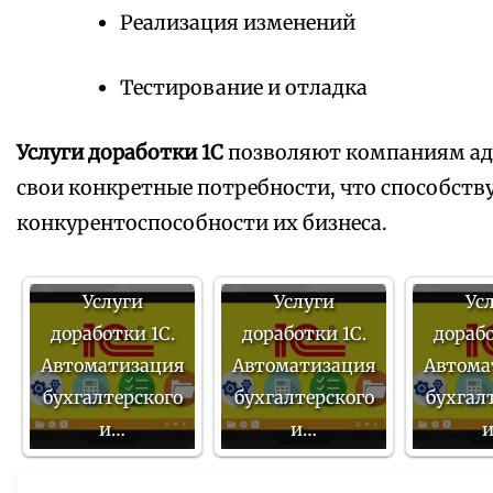
Реализация изменений
Тестирование и отладка
Услуги доработки 1С
позволяют компаниям ад
свои конкретные потребности, что способст
конкурентоспособности их бизнеса.
Услуги
Услуги
Ус
доработки 1С.
доработки 1С.
дорабо
Автоматизация
Автоматизация
Автома
бухгалтерского
бухгалтерского
бухгал
и…
и…