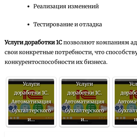
Реализация изменений
Тестирование и отладка
Услуги доработки 1С
позволяют компаниям ад
свои конкретные потребности, что способст
конкурентоспособности их бизнеса.
Услуги
Услуги
Ус
доработки 1С.
доработки 1С.
дорабо
Автоматизация
Автоматизация
Автома
бухгалтерского
бухгалтерского
бухгал
и…
и…