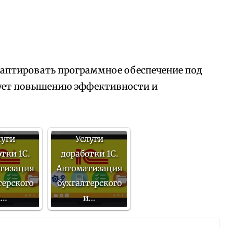
аптировать программное обеспечение под
вует повышению эффективности и
луги
Услуги
тки 1С.
доработки 1С.
тизация
Автоматизация
терского
бухгалтерского
и…
и…