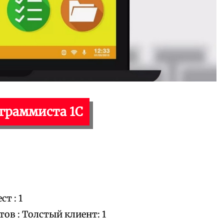
ограммиста 1С
т : 1
в : Толстый клиент: 1