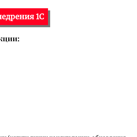
недрения 1С
кции: