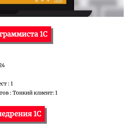
ограммиста 1С
24
т : 1
в : Тонкий клиент: 1
недрения 1С