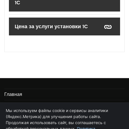
1С
Цена за услуги установки 1С
Главная
Информация
Мы используем файлы cookie и сервисы аналитики
(Яндекс.Метрика) для улучшения работы сайта.
Частные услуги программиста 1С
Продолжая использовать сайт, вы соглашаетесь с
Стоимость услуг по сопровождению 1С
обработкой персональных данных.
Политика