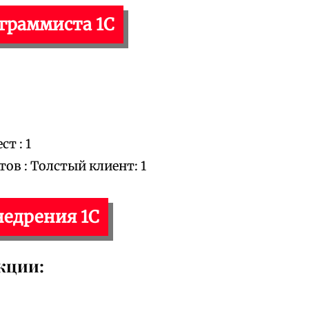
ограммиста 1С
т : 1
в : Толстый клиент: 1
недрения 1С
кции: