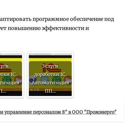
аптировать программное обеспечение под
вует повышению эффективности и
луги
Услуги
тки 1С.
доработки 1С.
тизация
Автоматизация
П…
ПП…
а и управление персоналом 8" в ООО "Промэнерго"