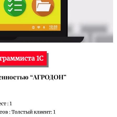
ограммиста 1С
венностью “АГРОДОН”
т : 1
в : Толстый клиент: 1