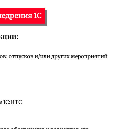
недрения 1С
кции:
ов: отпусков и/или других мероприятий
е 1С:ИТС