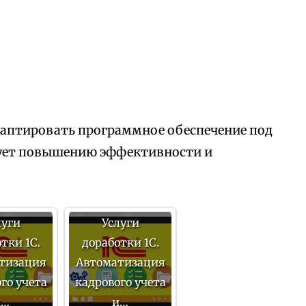
аптировать программное обеспечение под
вует повышению эффективности и
луги
Услуги
тки 1С.
доработки 1С.
тизация
Автоматизация
го учета
кадрового учета
и…
и…