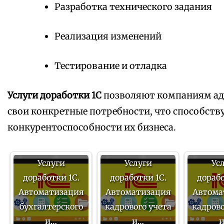
Разработка технического задания
Реализация изменений
Тестирование и отладка
Услуги доработки 1С
позволяют компаниям ад
свои конкретные потребности, что способст
конкурентоспособности их бизнеса.
Услуги
Услуги
Ус
доработки 1С.
доработки 1С.
дорабо
Автоматизация
Автоматизация
Автома
бухгалтерского
кадрового учета
кадрово
и…
и…