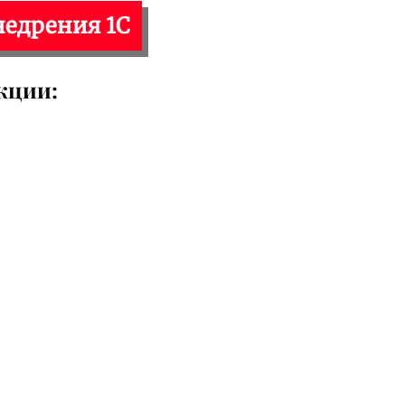
недрения 1С
кции: