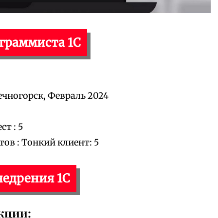
ограммиста 1С
ечногорск, Февраль 2024
т : 5
в : Тонкий клиент: 5
недрения 1С
кции: