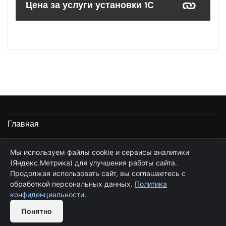
Цена за услуги установки 1С
Главная
Информация
Мы используем файлы cookie и сервисы аналитики
(Яндекс.Метрика) для улучшения работы сайта.
Частные услуги программиста 1С
Продолжая использовать сайт, вы соглашаетесь с
Стоимость услуг по сопровождению 1С
обработкой персональных данных.
Политика
конфиденциальности
.
Обратная связь
Цена за услуги установки 1С
Понятно
Open
chaty