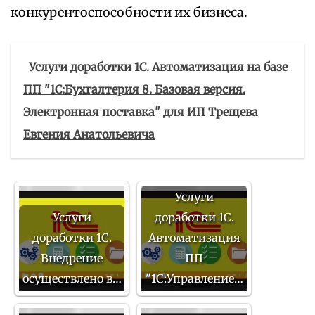
конкурентоспособности их бизнеса.
Услуги доработки 1С. Автоматизация на базе
ПП "1С:Бухгалтерия 8. Базовая версия.
Электронная поставка" для ИП Трещева
Евгения Анатольевича
Услуги
Услуги
доработки 1С.
доработки 1С.
Автоматизация
Внедрение
ПП
осуществлено в…
"1С:Управление…