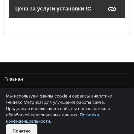
Цена за услуги установки 1С
Главная
Информация
Мы используем файлы cookie и сервисы аналитики
(Яндекс.Метрика) для улучшения работы сайта.
Частные услуги программиста 1С
Продолжая использовать сайт, вы соглашаетесь с
Стоимость услуг по сопровождению 1С
обработкой персональных данных.
Политика
конфиденциальности
.
Обратная связь
Цена за услуги установки 1С
Понятно