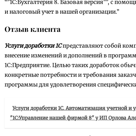
“”1С:Бухгалтерия 8. Базовая версия””, с пом
и налоговый учет в нашей организации.”
Отзыв клиента
Услуги доработки 1С
представляют собой комп
внесение изменений и дополнений в програм
1С:Предприятие. Целью таких доработок обыч
конкретные потребности и требования заказч
программы для удовлетворения специфически
Услуги доработки 1С. Автоматизация учетной и 
"1С:Управление нашей фирмой 8" у ИП Орлова Ал