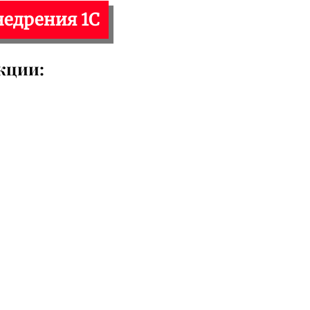
недрения 1С
кции: