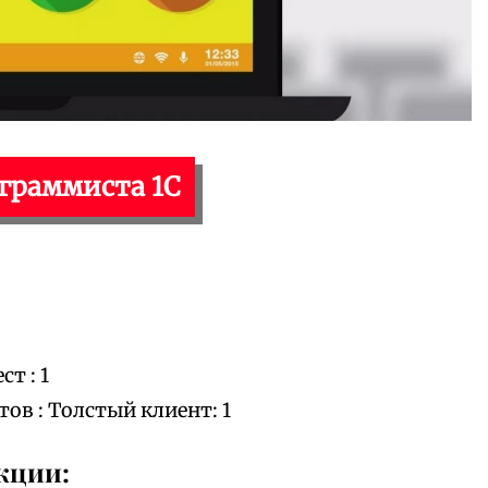
ограммиста 1С
т : 1
в : Толстый клиент: 1
кции: