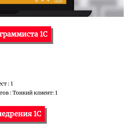
ограммиста 1С
т : 1
в : Тонкий клиент: 1
недрения 1С