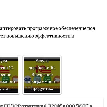
аптировать программное обеспечение под
вует повышению эффективности и
луги
Услуги
тки 1С.
доработки 1С.
рение
Внедрение
аммного
программного
укта…
продукта…
зе ПП "1С:Бухгалтерия 8. ПРОФ" в ООО "МСК" в