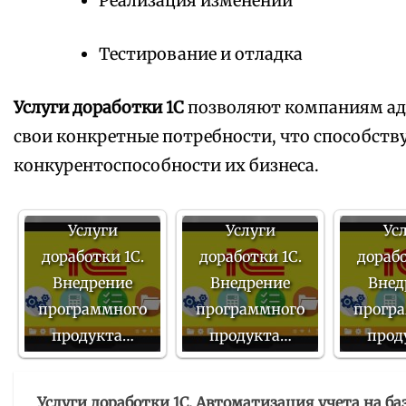
Реализация изменений
Тестирование и отладка
Услуги доработки 1С
позволяют компаниям ад
свои конкретные потребности, что способст
конкурентоспособности их бизнеса.
Услуги
Услуги
Ус
доработки 1С.
доработки 1С.
дорабо
Внедрение
Внедрение
Внед
программного
программного
прогр
продукта…
продукта…
прод
Услуги доработки 1С. Автоматизация учета на ба