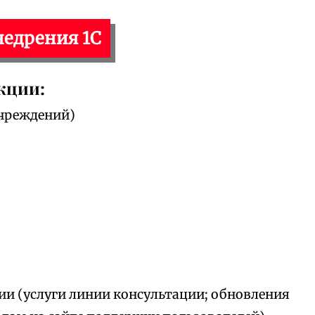
недрения 1С
кции:
чреждений)
ии (услуги линии консультации; обновления