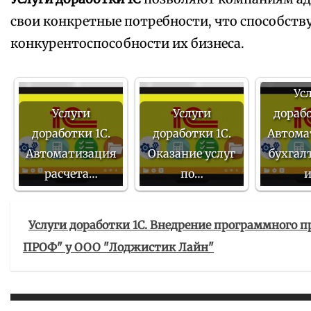
свои конкретные потребности, что способст
конкурентоспособности их бизнеса.
Ус
Услуги
Услуги
дорабо
доработки 1С.
доработки 1С.
Автома
Автоматизация
Оказание услуг
бухгал
расчета…
по…
Услуги доработки 1С. Внедрение программного п
ПРОФ" у ООО "Лоджистик Лайн"