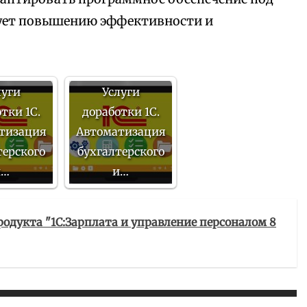
вует повышению эффективности и
луги
Услуги
тки 1С.
доработки 1С.
тизация
Автоматизация
терского
бухгалтерского
и…
и…
родукта "1С:Зарплата и управление персоналом 8