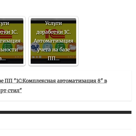
луги
Услуги
тки 1С.
доработки 1С.
тизация
Автоматизация
льности
учета на базе
а…
ПП…
зе ПП "1С:Комплексная автоматизация 8" в
рт стил"