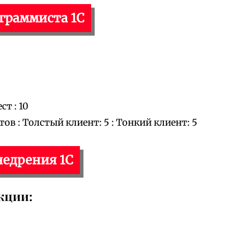
ограммиста 1С
т : 10
 : Толстый клиент: 5 : Тонкий клиент: 5
недрения 1С
кции: