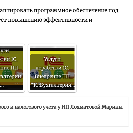
аптировать программное обеспечение под
вует повышению эффективности и
луги
тки 1С.
Услуги
ение ПП
доработки 1С.
галтерии
Внедрение ПП
8…
"1С:Бухгалтерия…
кого и налогового учета у ИП Лохматовой Марины