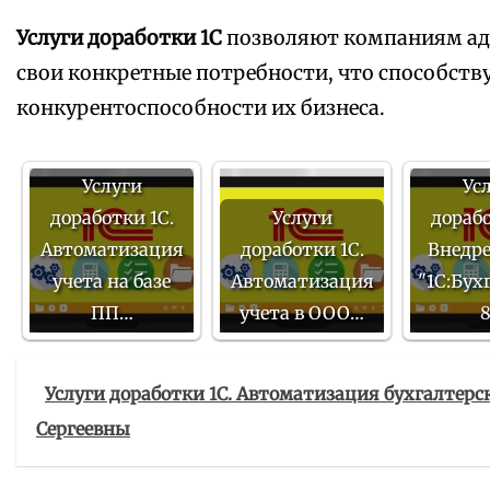
Услуги доработки 1С
позволяют компаниям ад
свои конкретные потребности, что способст
конкурентоспособности их бизнеса.
Услуги
Ус
доработки 1С.
Услуги
дорабо
Автоматизация
доработки 1С.
Внедр
учета на базе
Автоматизация
"1С:Бух
ПП…
учета в ООО…
Услуги доработки 1С. Автоматизация бухгалтерс
Сергеевны