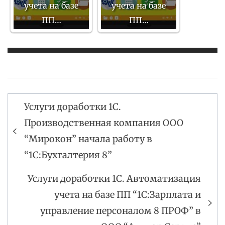
учета на базе
учета на базе
ПП…
ПП…
Услуги доработки 1С.
Навигация
Производственная компания ООО
по
“Мирокон” начала работу в
записям
“1С:Бухгалтерия 8”
Услуги доработки 1С. Автоматизация
учета на базе ПП “1С:Зарплата и
управление персоналом 8 ПРОФ” в