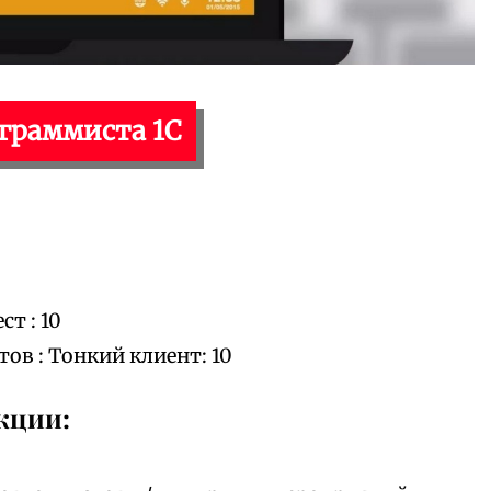
ограммиста 1С
т : 10
в : Тонкий клиент: 10
кции: